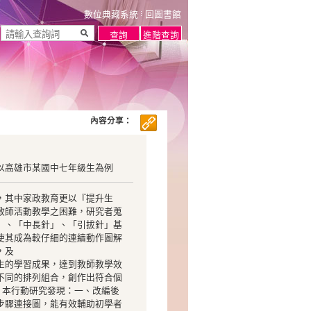
數位典藏系統
回圖書館
內容分享：
以高雄市某國中七年級生為例
，其中家政教育更以『提升生
教師活動教學之困難，研究者蒐
」、「中長針」、「引拔針」基
使其成為較仔細的連續動作圖解
，及
生的學習成果，達到教師教學效
不同的排列組合，創作出符合個
生。本行動研究發現：一、改編後
步驟連接圖，能有效輔助初學者