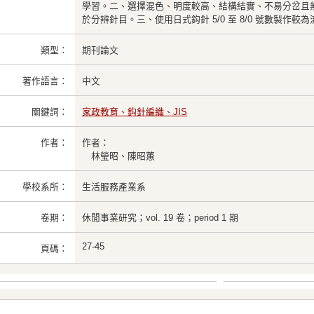
學習。二、選擇混色、明度較高、結構結實、不易分岔且
於分辨針目。三、使用日式鈎針 5/0 至 8/0 號數製作較
類型：
期刊論文
著作語言：
中文
關鍵詞：
家政教育、鈎針編織、JIS
作者：
作者：
林瑩昭、陳昭蕙
學校系所：
生活服務產業系
卷期：
休閒事業研究；vol. 19 卷；period 1 期
27-45
頁碼：