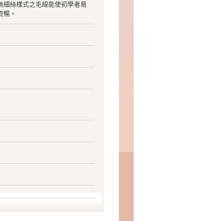
無細絲樣式之毛線能使初學者易
為流暢。