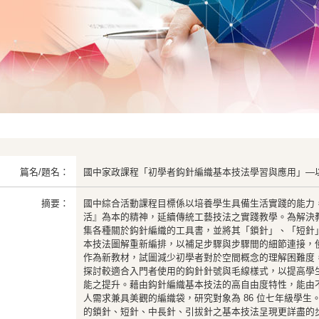
篇名/題名：
國中家政課程「初學者鈎針編織基本技法學習與應用」—
摘要：
國中綜合活動課程目標係以培養學生具備生活實踐的能力
活』為本的精神，延續傳統工藝技法之實踐教學。為解決
集各種關於鈎針編織的工具書，並將其「鎖針」、「短針
本技法圖解重新編排，以補足步驟與步驟間的細節連接，
作為新教材，試圖減少初學者對於空間概念的理解困難度
探討較適合入門者使用的鈎針針號與毛線樣式，以提高學
能之提升。藉由鈎針編織基本技法的高自由度特性，能由
人需求兼具美觀的編織袋，研究對象為 86 位七年級學
的鎖針、短針、中長針、引拔針之基本技法呈現更詳盡的