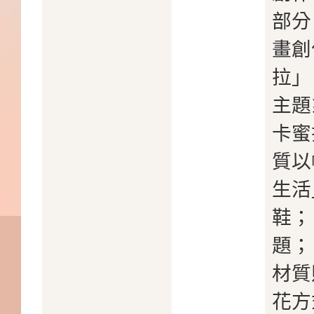
部分
畫創
拉」
主題
卡蜜
質以
生活
鞋；
題；
材質
花方