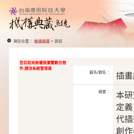
現在位置：
機構典藏
> 詳目
您目前尚無權限瀏覽數位物
件,請洽系統管理員
篇名/題名：
插畫
摘要：
本研
定義
代插
創作