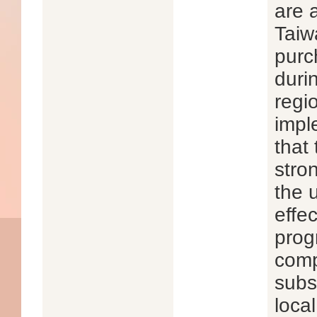
are 
Taiw
purc
duri
regi
impl
that
stro
the 
effe
prog
comp
subs
loca