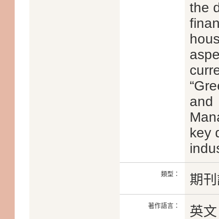
the 
fina
hous
aspe
curr
“Gre
and
Mana
key 
indus
類型：
期刊
著作語言：
英文