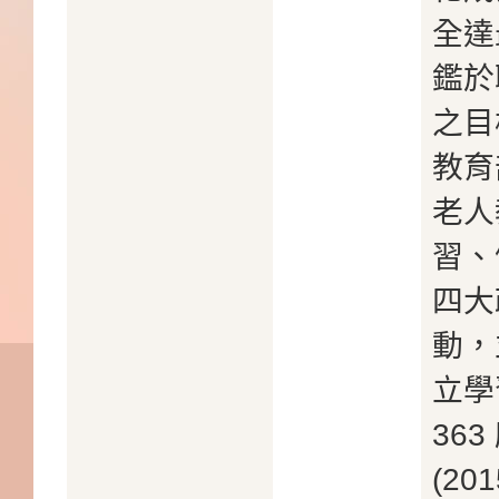
全達
鑑於
之目
教育
老人
習、
四大
動，
立學
36
(2