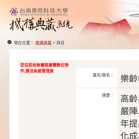
現在位置：
機構典藏
> 詳目
您目前尚無權限瀏覽數位物
件,請洽系統管理員
篇名/題名：
樂齡
摘要：
高齡
嚴陣
年提
化成