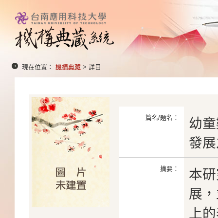
現在位置：
機構典藏
> 詳目
篇名/題名：
幼童
發展
摘要：
本研
展，
上的