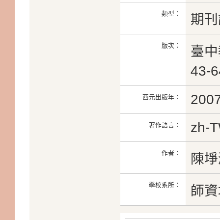
類型：
期刊
版次：
臺中
43-
200
西元出版年：
zh-
著作語言：
作者：
陳埩
學校系所：
師資