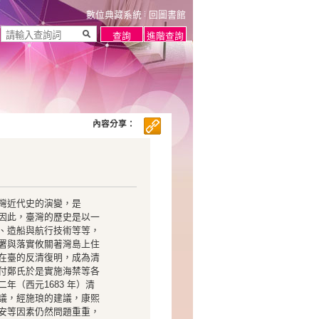
數位典藏系統
回圖書館
內容分享：
灣近代史的演變，是
因此，臺灣的歷史是以一
、造船與航行技術等等，
署與落實攸關著灣島上住
在臺的反清復明，成為清
付鄭氏於是實施海禁等各
（西元1683 年）清
議，經施琅的建議，康熙
安等因素仍然問題重重，