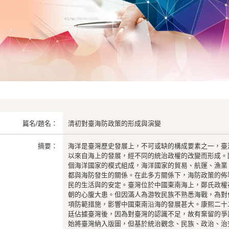
篇名/題名：
清初對臺海防政策的形成與演變
摘要：
海洋是臺灣歷史發展上，不可或缺的構成要素之一，臺
以來自海上的發展，經不同的統治政權的改變而形成。
個海洋國家的模式組成，海洋國家的貿易、航運、漁業
都與海防發生的關係。在此多方關係下，海防政策的佈
民的生活與的安定。臺灣位於中國東南海上，鄭氏政權
朝的心腹大患。但因滿人為游牧民族不熟悉海戰，為對
項防範措施，影響中國東南沿海的發展甚大。康熙二十二年
廷佔據臺灣後，因為對臺灣的認識不足，故有棄留的爭
始將臺灣納入版圖，但基於統治觀念、民族、政治、治