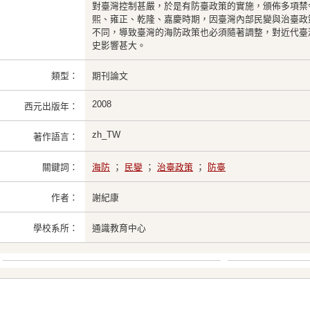
對臺灣控制甚嚴，於是有防臺政策的實施，頒佈多項禁
熙、雍正、乾隆、嘉慶時期，因臺灣內部民變與治臺政
不同，導致臺灣的海防政策也必須隨著調整，對近代臺
史影響甚大。
類型：
期刊論文
2008
西元出版年：
zh_TW
著作語言：
關鍵詞：
海防
；
民變
；
治臺政策
；
防臺
作者：
謝紀康
學校系所：
通識教育中心