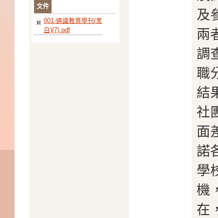
文件
及
001-通識教育學刊(黑
白)(7).pdf
兩
調
職
結
社
面
諾
學
機
在