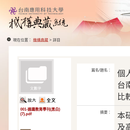
現在位置：
機構典藏
> 詳目
篇名/題名：
個
台
比
001-通識教育學刊(黑白)
摘要：
本
(7).pdf
及