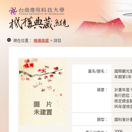
現在位置：
機構典藏
> 詳目
篇名/題名：
國際觀光
年期第1年
摘要：
計畫年度:9
執行起迄： 2
核定總金額：
95年度核定
類型：
國科會計
2006