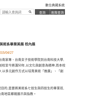
數位典藏系統
級美術系畢業美展 校內展
5/04/27
台南家專、台南女子技術學院到台南科技大學,
創校至今將滿50年,以文化與創意為精神,而本校
今,以多元創作方式以培育美術「推廣」、「創
目的,是要將美術系七技生與四技生的畢業班,
台南地區鄉親展示與指教。