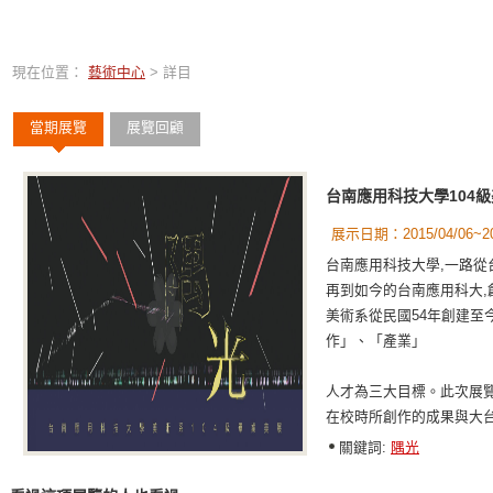
現在位置：
藝術中心
> 詳目
當期展覽
展覽回顧
台南應用科技大學104
展示日期：2015/04/06~201
台南應用科技大學,一路從
再到如今的台南應用科大,
美術系從民國54年創建至
作」、「產業」
人才為三大目標。此次展覽
在校時所創作的成果與大
關鍵詞:
隅光