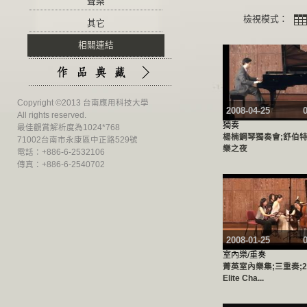
聲樂
檢視模式：
其它
相關連結
Copyright ©2013 台南應用科技大學
2008-04-25
All rights reserved.
獨奏
最佳觀賞解析度為1024*768
楊楠鋼琴獨奏會;舒伯
71002台南市永康區中正路529號
樂之夜
電話：+886-6-2532106
傳真：+886-6-2540702
2008-01-25
室內樂/重奏
菁英室內樂集;三重奏;2
Elite Cha...