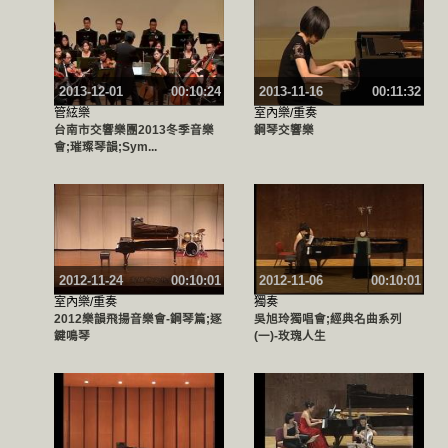
2013-12-01
00:10:24
2013-11-16
00:11:32
管絃樂
室內樂/重奏
台南市交響樂團2013冬季音樂
鋼琴交響樂
會;璀璨琴韻;Sym...
2012-11-24
00:10:01
2012-11-06
00:10:01
室內樂/重奏
獨奏
2012樂韻飛揚音樂會-鋼琴篇;逐
吳旭玲獨唱會;經典名曲系列
鍵鳴琴
(一)-玫瑰人生