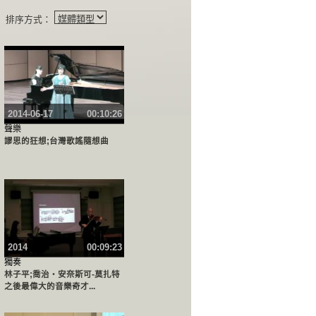
排序方式：
2014-06-17
00:10:26
聲樂
謬思的狂想;台灣歌謠隨想曲
2014
00:09:23
獨奏
林子平;喬治‧安奈斯可-莫扎特
之後最偉大的音樂奇才...