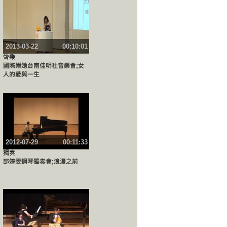
2013-03-22
00:10:01
聲樂
國際崇她台南佳明社音樂會;女
人的愛與一生
2012-07-29
00:11:33
獨奏
邵婷雯鋼琴獨奏會;浪漫之前