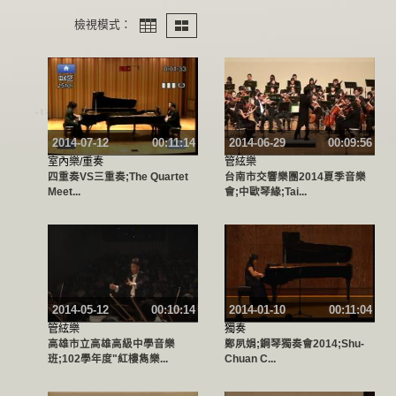
檢視模式：
2014-07-12
00:11:14
2014-06-29
00:09:56
室內樂/重奏
管絃樂
四重奏VS三重奏;The Quartet
台南市交響樂團2014夏季音樂
Meet...
會;中歐琴緣;Tai...
2014-05-12
00:10:14
2014-01-10
00:11:04
管絃樂
獨奏
高雄市立高雄高級中學音樂
鄭夙娟;鋼琴獨奏會2014;Shu-
班;102學年度"紅樓雋樂...
Chuan C...