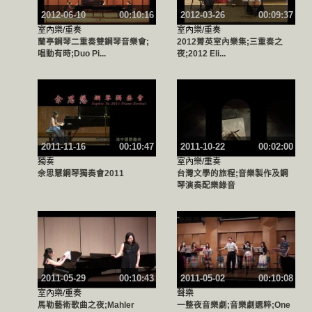
2012-06-10
00:10:16
2012-03-26
00:09:37
室內樂/重奏
室內樂/重奏
蘭亭鋼琴二重奏雙鋼琴音樂會;
2012菁英室內樂集;三重奏之
唱動有時;Duo Pi...
夜;2012 Eli...
2011-11-16
00:10:47
2011-10-22
00:02:00
獨奏
室內樂/重奏
余思慧鋼琴獨奏會2011
台灣文學的旅程;音樂製作及鋼
琴演奏配樂錄音
2011-05-29
00:10:43
2011-05-02
00:10:08
室內樂/重奏
聲樂
馬勒藝術歌曲之夜;Mahler
一整夜音樂劇;音樂劇選粹;One