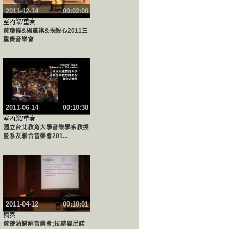
2011-12-14
00:02:00
室內樂/重奏
黃瓊儀&楊蕙祺&張毅心2011三
重奏音樂會
2011-06-14
00:10:38
室內樂/重奏
國立台北教育大學音樂學系教授
暨系友聯合音樂會201...
2011-04-12
00:10:01
獨奏
黃楚涵講解音樂會;拉赫曼尼諾