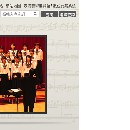
站
網站地圖
表演藝術展覽館
數位典藏系統