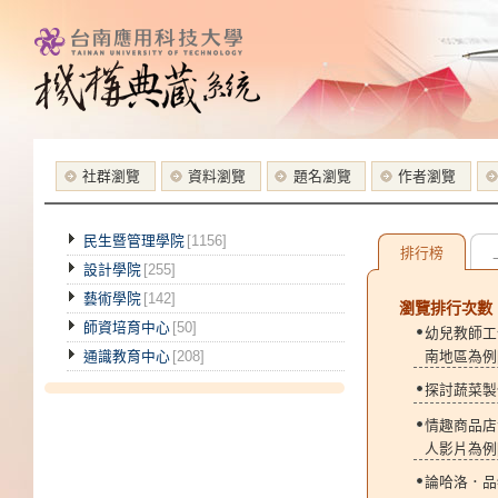
社群瀏覽
資料瀏覽
題名瀏覽
作者瀏覽
民生暨管理學院
[1156]
排行榜
設計學院
[255]
藝術學院
[142]
瀏覽排行次數
師資培育中心
[50]
幼兒教師工
南地區為例[3
通識教育中心
[208]
探討蔬菜製備
情趣商品店
人影片為例[2
論哈洛．品