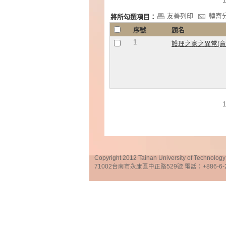
1
友善列印
轉寄
將所勾選項目：
序號
題名
1
護理之家之異常(
1
Copyright 2012 Tainan University of Te
71002台南市永康區中正路529號 電話：+886-6-25