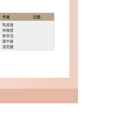
作者
日期
陶淑瑗
林雅慧
蔡崇浩
康宇晨
游思鵬