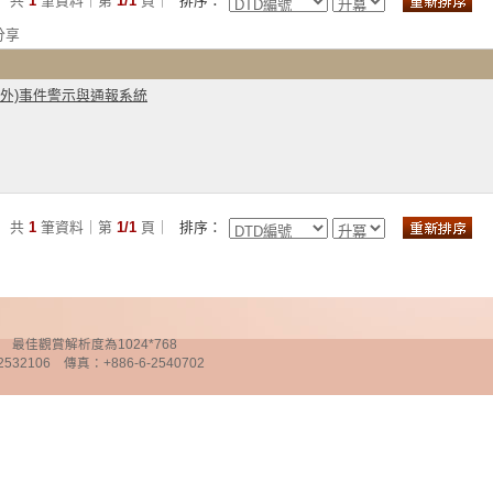
共
1
筆資料｜第
1/1
頁｜
排序：
分享
意外)事件警示與通報系統
共
1
筆資料｜第
1/1
頁｜
排序：
chnology 最佳觀賞解析度為1024*768
32106 傳真：+886-6-2540702