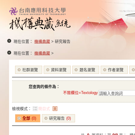
現在位置：
機構典藏
> 研究報告
現在位置：
機構典藏
>
社群瀏覽
資料瀏覽
題名瀏覽
作者瀏覽
您查詢的條件為：
不限欄位=Textology
檢視模式：
簡目式
條列式
全部
(0)
研究報告
(0)