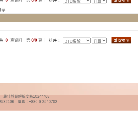
共
0
筆資料｜第
0/0
頁｜
排序：
分享
共
0
筆資料｜第
0/0
頁｜
排序：
chnology 最佳觀賞解析度為1024*768
32106 傳真：+886-6-2540702