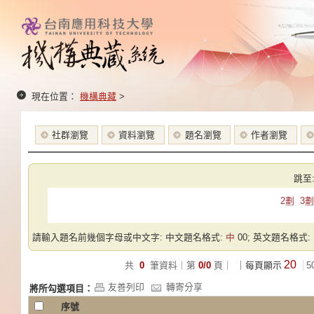
現在位置：
機構典藏
>
社群瀏覽
資料瀏覽
題名瀏覽
作者瀏覽
跳至
2劃
3劃
請輸入題名前幾個字母或中文字: 中文題名格式:
中
00; 英文題名格式:
20
共
0
筆資料｜第
0/0
頁｜
｜每頁顯示
5
友善列印
轉寄分享
將所勾選項目：
序號