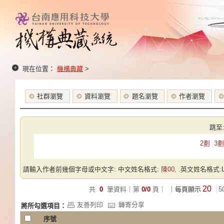
現在位置：
機構典藏
>
社群瀏覽
資料瀏覽
題名瀏覽
作者瀏覽
跳至
2劃
3劃
請輸入作者前幾個字母或中文字: 中文姓名格式:
陳00,
.英文姓名格式:Las
20
共
0
筆資料｜第
0/0
頁｜
｜每頁顯示
5
友善列印
轉寄分享
將所勾選項目：
序號