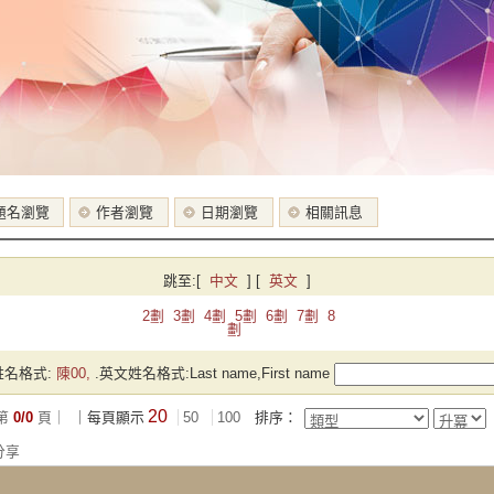
題名瀏覽
作者瀏覽
日期瀏覽
相關訊息
跳至:
[
中文
]
[
英文
]
2劃
3劃
4劃
5劃
6劃
7劃
8
劃
名格式:
陳00,
.英文姓名格式:Last name,First name
20
第
0/0
頁｜
｜每頁顯示
50
100
排序：
分享