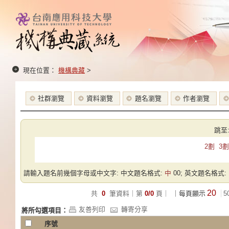
現在位置：
機構典藏
>
社群瀏覽
資料瀏覽
題名瀏覽
作者瀏覽
跳至
2劃
3劃
請輸入題名前幾個字母或中文字: 中文題名格式:
中
00; 英文題名格式:
20
共
0
筆資料｜第
0/0
頁｜
｜每頁顯示
5
友善列印
轉寄分享
將所勾選項目：
序號