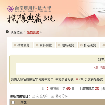
現在位置：
機構典藏
>
社群瀏覽
資料瀏覽
題名瀏覽
作者瀏覽
跳至
2劃
3劃
請輸入題名前幾個字母或中文字: 中文題名格式:
中
00; 英文題名格式:
20
共
0
筆資料｜第
0/0
頁｜
｜每頁顯示
5
友善列印
轉寄分享
將所勾選項目：
序號