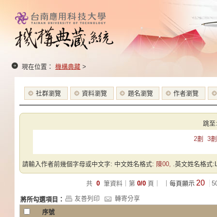
現在位置：
機構典藏
>
社群瀏覽
資料瀏覽
題名瀏覽
作者瀏覽
跳至
2劃
3劃
請輸入作者前幾個字母或中文字: 中文姓名格式:
陳00,
.英文姓名格式:Las
20
共
0
筆資料｜第
0/0
頁｜
｜每頁顯示
5
友善列印
轉寄分享
將所勾選項目：
序號