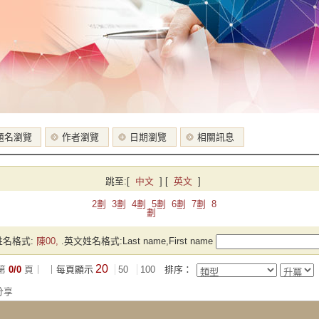
題名瀏覽
作者瀏覽
日期瀏覽
相關訊息
跳至:
[
中文
]
[
英文
]
2劃
3劃
4劃
5劃
6劃
7劃
8
劃
名格式:
陳00,
.英文姓名格式:Last name,First name
20
第
0/0
頁｜
｜每頁顯示
50
100
排序：
分享