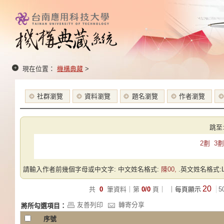
現在位置：
機構典藏
>
社群瀏覽
資料瀏覽
題名瀏覽
作者瀏覽
跳至
2劃
3劃
請輸入作者前幾個字母或中文字: 中文姓名格式:
陳00,
.英文姓名格式:Las
20
共
0
筆資料｜第
0/0
頁｜
｜每頁顯示
5
友善列印
轉寄分享
將所勾選項目：
序號