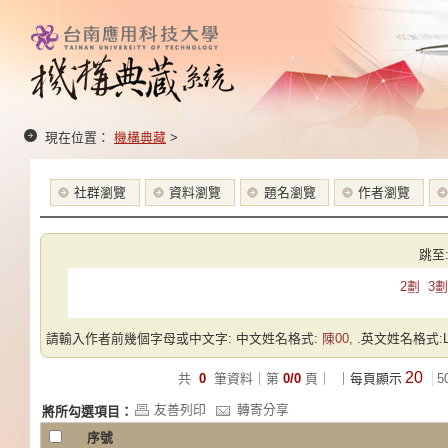
現在位置：
機構典藏
>
社群瀏覽
資料瀏覽
題名瀏覽
作者瀏覽
跳至
2劃
3劃
請輸入作者前幾個字母或中文字: 中文姓名格式:
陳00,
.英文姓名格式:Las
20
共
0
筆資料｜第
0/0
頁｜
｜每頁顯示
5
友善列印
轉寄分享
將所勾選項目：
序號