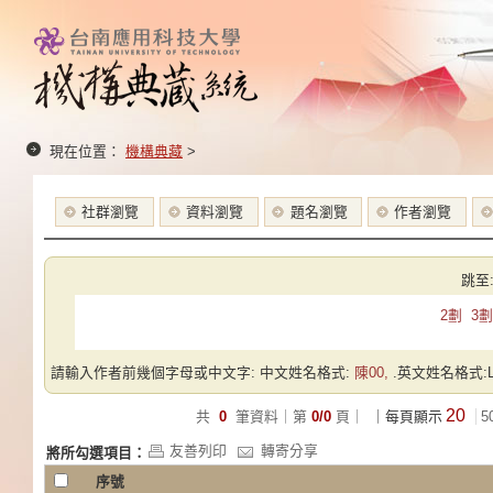
現在位置：
機構典藏
>
社群瀏覽
資料瀏覽
題名瀏覽
作者瀏覽
跳至
2劃
3劃
請輸入作者前幾個字母或中文字: 中文姓名格式:
陳00,
.英文姓名格式:Las
20
共
0
筆資料｜第
0/0
頁｜
｜每頁顯示
5
友善列印
轉寄分享
將所勾選項目：
序號