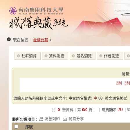
現在位置：
機構典藏
>
社群瀏覽
資料瀏覽
題名瀏覽
作者瀏覽
跳至
2劃
3劃
請輸入題名前幾個字母或中文字: 中文題名格式:
中
00; 英文題名格式:
20
共
0
筆資料｜第
0/0
頁｜
｜每頁顯示
5
友善列印
轉寄分享
將所勾選項目：
序號