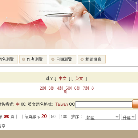
題名瀏覽
作者瀏覽
日期瀏覽
相關訊息
跳至:
[
中文
]
[
英文
]
2劃
3劃
4劃
5劃
6劃
7劃
8
劃
名格式:
中
00; 英文題名格式:
Taiwan
OO
20
第
0/0
頁｜
｜每頁顯示
50
100
排序：
分享