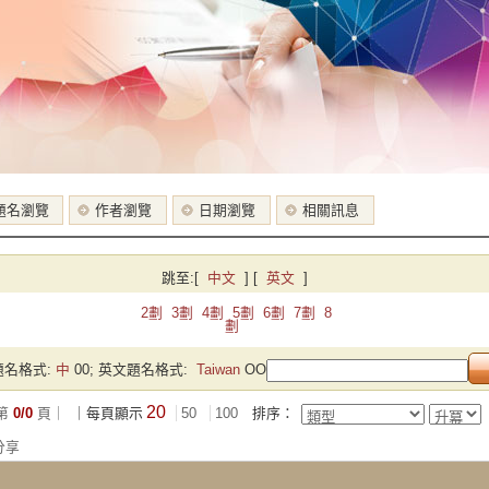
題名瀏覽
作者瀏覽
日期瀏覽
相關訊息
跳至:
[
中文
]
[
英文
]
2劃
3劃
4劃
5劃
6劃
7劃
8
劃
名格式:
中
00; 英文題名格式:
Taiwan
OO
20
第
0/0
頁｜
｜每頁顯示
50
100
排序：
分享