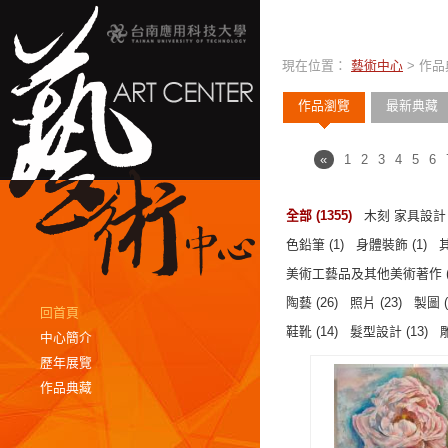
現在位置：
藝術中心
> 作
作品瀏覽
最新典藏
«
1
2
3
4
5
6
全部 (1355)
木刻 家具設計 (
色鉛筆 (1)
身體裝飾 (1)
美術工藝品及其他美術著作 (
陶藝 (26)
照片 (23)
製圖 (
回首頁
鞋靴 (14)
髮型設計 (13)
雕
中心簡介
歷年展覽
作品典藏