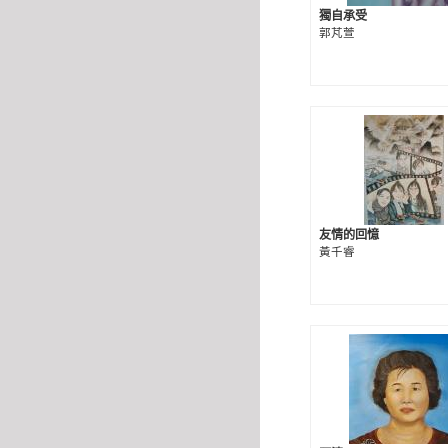
獨自承受
郭芃萱
友情的回憶
黃千睿