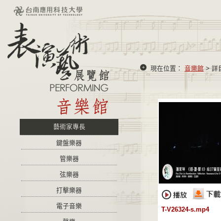
現在位置：
音樂館
> 詳
藝術家專長
鍵盤樂器
管樂器
弦樂器
打擊樂器
電子音樂
T-V26324-s.mp4