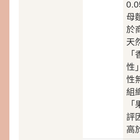
0
母
於
天
「
性
性
組
「
評
高於