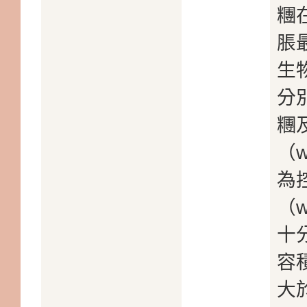
糰
脹
生
分
糰及
（
為
（
十
容
大