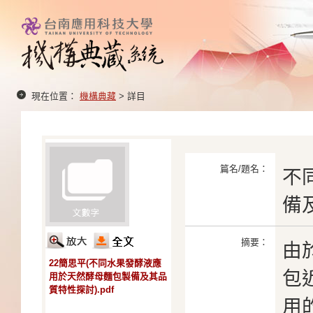
現在位置：
機構典藏
> 詳目
篇名/題名：
不
備
摘要：
由
22簡思平(不同水果發酵液應
包
用於天然酵母麵包製備及其品
質特性探討).pdf
用