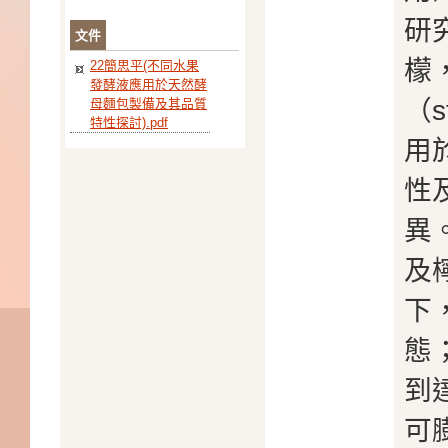
研
文件
檬
22簡思平(不同水果
發酵液應用於天然酵
（s
母麵包製備及其品質
特性探討).pdf
用
性
異
及
下
態
到
可