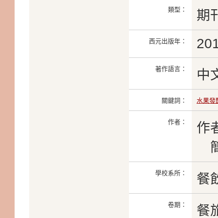
類型：
期
20
西元出版年：
著作語言：
中
關鍵詞：
水果發
作者：
作
簡
學校系所：
餐
卷期：
餐旅