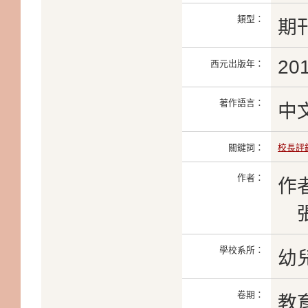
類型：
期
20
西元出版年：
著作語言：
中
關鍵詞：
校長評
作者：
作
張
學校系所：
幼
卷期：
教育