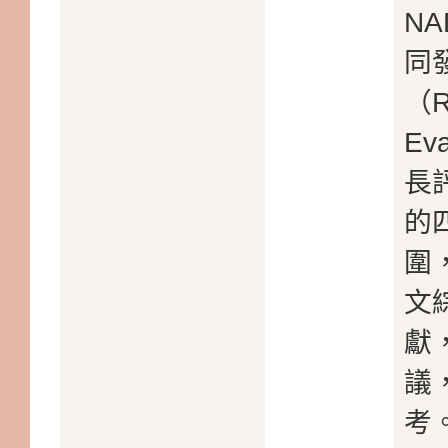
NA
同
（Re
Ev
長
的
圍
文
獻
議
考