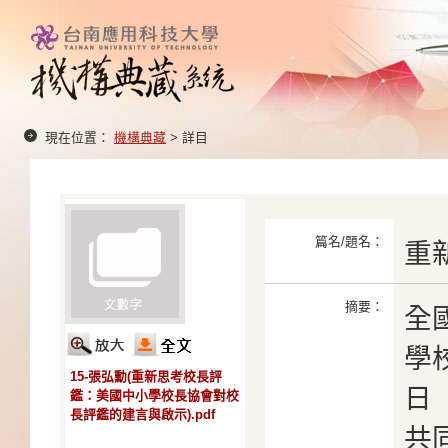
現在位置：
機構典藏
> 詳目
篇名/題名：
重
摘要：
全
學
15-張弘勳(重新思考校長評
日
鑑：美國中小學校長協會對校
長評鑑的建言與啟示).pdf
共