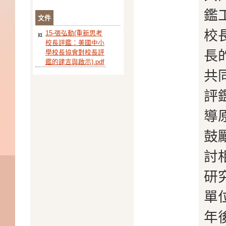
鑑
文件
校
15-張弘勳(重新思考
校長評鑑：美國中小
長
學校長協會對校長評
鑑的建言與啟示).pdf
共
評
導
鼓
討
研
單
年