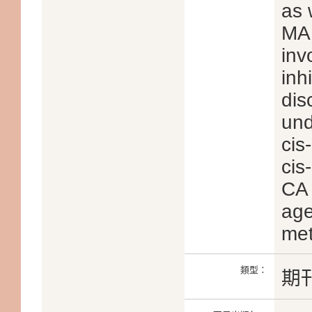
as 
MA
inv
inh
dis
und
cis
cis
CA 
age
met
類型：
期