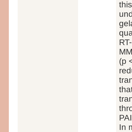
thi
und
gel
qua
RT-
MMP
(p 
red
tra
tha
tra
thr
PAI
In 