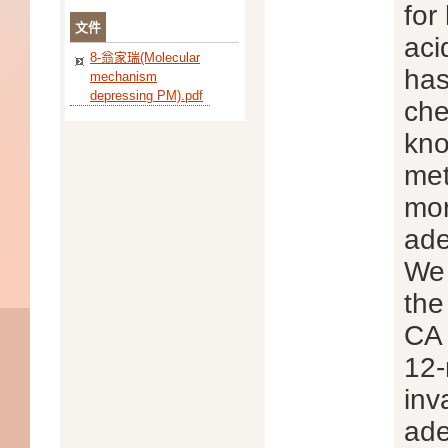
for
文件
aci
8-翁家瑞(Molecular
has
mechanism
depressing PM).pdf
che
kno
met
mor
ade
We 
the
CA 
12-
inv
ade