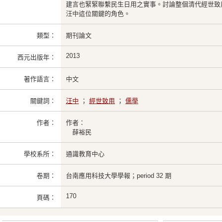
建言也緊緊聯繫民生日用之實事。討論整個清代經世致
汪中這位關鍵的角色。
類型：
期刊論文
2013
西元出版年：
著作語言：
中文
關鍵詞：
汪中
；
經世致用
；
儒學
作者：
作者：
薛裕民
學校系所：
通識教育中心
卷期：
台南應用科技大學學報；period 32 期
170
頁碼：