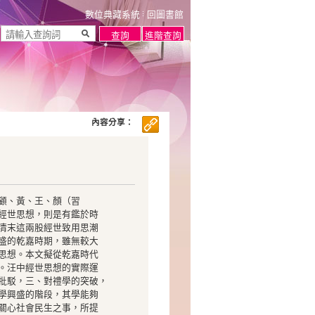
數位典藏系統
回圖書館
內容分享：
顧、黃、王、顏（習
經世思想，則是有鑑於時
清末這兩股經世致用思潮
盛的乾嘉時期，雖無較大
思想。本文擬從乾嘉時代
。汪中經世思想的實際運
批駁，三、對禮學的突破，
學興盛的階段，其學能夠
關心社會民生之事，所提