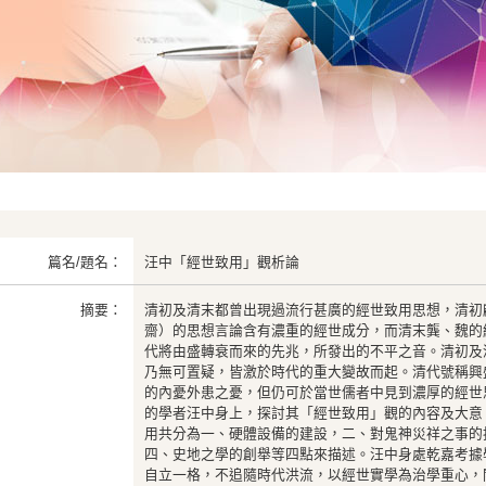
篇名/題名：
汪中「經世致用」觀析論
摘要：
清初及清末都曾出現過流行甚廣的經世致用思想，清初
齋）的思想言論含有濃重的經世成分，而清末龔、魏的
代將由盛轉衰而來的先兆，所發出的不平之音。清初及
乃無可置疑，皆激於時代的重大變故而起。清代號稱興
的內憂外患之憂，但仍可於當世儒者中見到濃厚的經世
的學者汪中身上，探討其「經世致用」觀的內容及大意
用共分為一、硬體設備的建設，二、對鬼神災祥之事的
四、史地之學的創舉等四點來描述。汪中身處乾嘉考據
自立一格，不追隨時代洪流，以經世實學為治學重心，