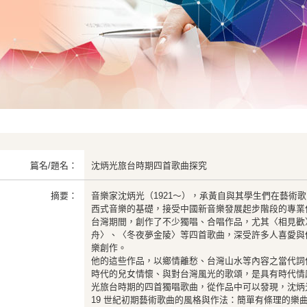
篇名/題名：
沈炳光旅台時期四首歌曲探究
摘要：
音樂家沈炳光（1921〜），承黃自與其學生們在藝術
西式音樂的基礎，接受中國新音樂發展起步階段的專業作
台灣期間，創作了不少獨唱、合唱作品，尤其〈相見歡
舟〉、〈冬夜夢金陵〉等四首歌曲，深受許多人喜愛與
樂創作。
他的這些作品，以鄉情離愁、台灣山水等內容之當代詞
時代的兒女情懷、與對台灣風光的歌頌，是具有時代情
光旅台時期的四首獨唱歌曲，從作品中可以發現，沈炳
19 世紀初期藝術歌曲的風格與作法：簡單有條理的樂