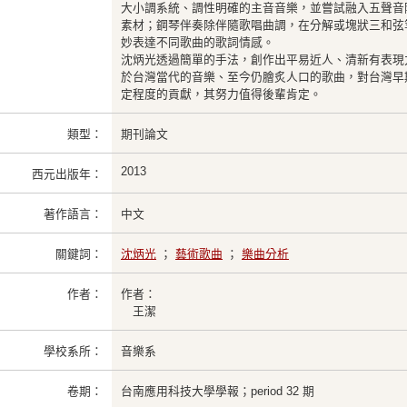
大小調系統、調性明確的主音音樂，並嘗試融入五聲音
素材；鋼琴伴奏除伴隨歌唱曲調，在分解或塊狀三和弦
妙表達不同歌曲的歌詞情感。
沈炳光透過簡單的手法，創作出平易近人、清新有表現
於台灣當代的音樂、至今仍膾炙人口的歌曲，對台灣早
定程度的貢獻，其努力值得後輩肯定。
類型：
期刊論文
2013
西元出版年：
著作語言：
中文
關鍵詞：
沈炳光
；
藝術歌曲
；
樂曲分析
作者：
作者：
王潔
學校系所：
音樂系
卷期：
台南應用科技大學學報；period 32 期