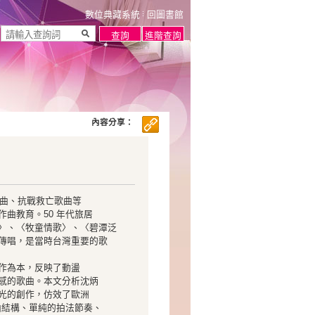
數位典藏系統
回圖書館
內容分享：
歌曲、抗戰救亡歌曲等
曲教育。50 年代旅居
〉、〈牧童情歌〉、〈碧潭泛
傳唱，是當時台灣重要的歌
作為本，反映了動盪
感的歌曲。本文分析沈炳
光的創作，仿效了歐洲
曲結構、單純的拍法節奏、