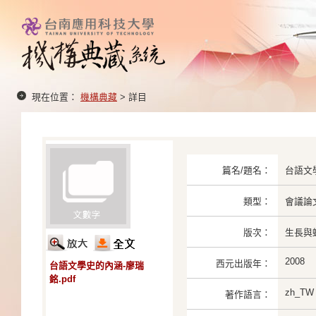
現在位置：
機構典藏
> 詳目
篇名/題名：
台語文
類型：
會議論
版次：
生長與蛻
2008
西元出版年：
台語文學史的內涵-廖瑞
銘.pdf
zh_TW
著作語言：