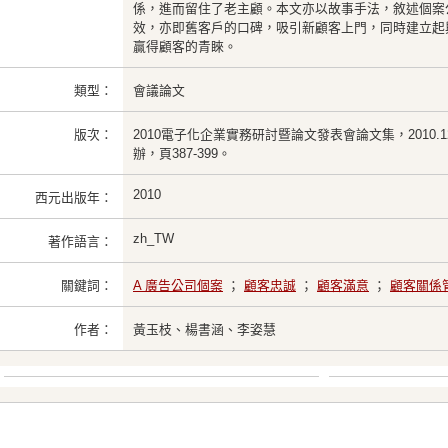
係，進而留住了老主顧。本文亦以故事手法，敘述個案
效，亦即舊客戶的口碑，吸引新顧客上門，同時建立起
贏得顧客的青睞。
類型：
會議論文
版次：
2010電子化企業實務研討暨論文發表會論文集，2010.
辦，頁387-399。
2010
西元出版年：
zh_TW
著作語言：
關鍵詞：
A 廣告公司個案
；
顧客忠誠
；
顧客滿意
；
顧客關係
作者：
黃玉枝、楊書涵、李姿慧