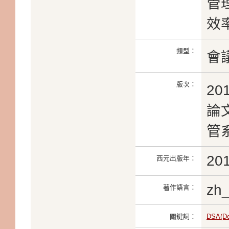
管
效
類型：
會
版次：
2
論文
管系
20
西元出版年：
zh
著作語言：
關鍵詞：
DSA(De