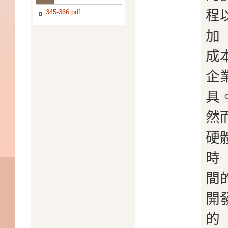
程
345-366.pdf
加
成
企
具
然
硬
時
間
開
的