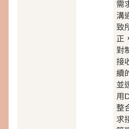
需
溝
致
正
對
接
續
並
用D
整
求