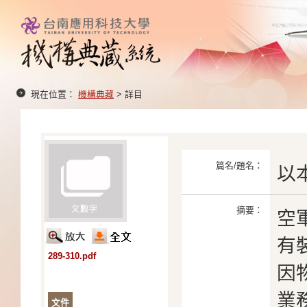
現在位置：
機構典藏
> 詳目
篇名/題名：
以
摘要：
空
有
289-310.pdf
因
業
文件