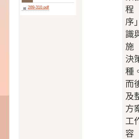
程
289-310.pdf
序
識
施
決
種
而
及
方
工
容