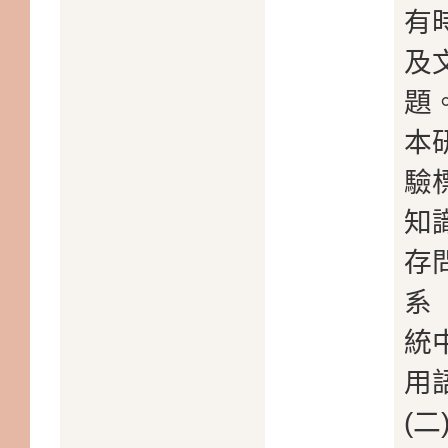
有
及
題
本
驗
知
存
系
統
用
(