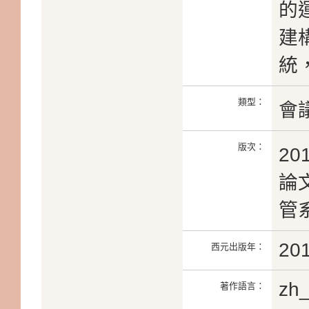
的
建
統
類型：
會
版次：
2
論文
管系
20
西元出版年：
zh
著作語言：