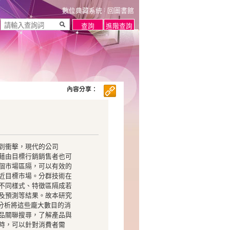
數位典藏系統
回圖書館
內容分享：
到衝擊，現代的公司
藉由目標行銷銷售者也可
個市場區隔，可以有效的
近目標市場。分群技術在
不同樣式、特徵區隔成若
及預測等結果。故本研究
集分析將這些龐大數目的消
品關聯搜尋，了解產品與
時，可以針對消費者需