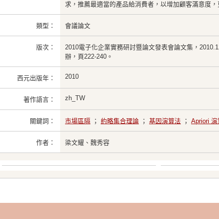
求，推薦最適當的產品給消費者，以增加顧客滿意度，
類型：
會議論文
版次：
2010電子化企業實務研討暨論文發表會論文集，2010.
辦，頁222-240。
2010
西元出版年：
zh_TW
著作語言：
關鍵詞：
市場區隔
；
約略集合理論
；
基因演算法
；
Apriori
作者：
梁文耀、魏秀容