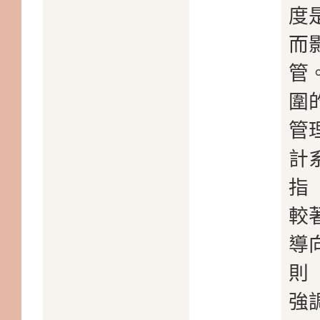
度
而
管
圍
管
計
指
較
導
則
強