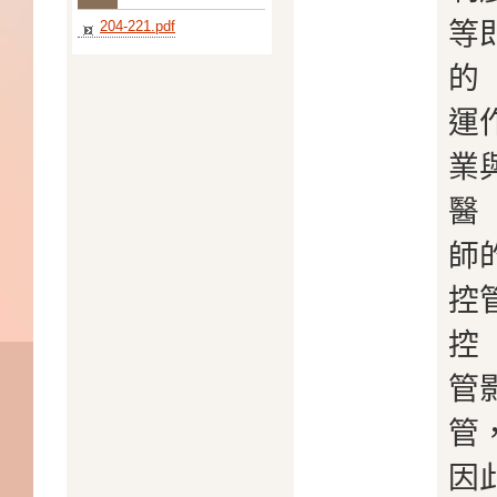
等
204-221.pdf
的
運
業
醫
師
控
控
管
管
因