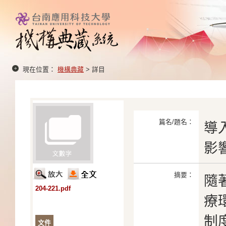
現在位置：
機構典藏
> 詳目
篇名/題名：
導
影
摘要：
隨
204-221.pdf
療
制
文件