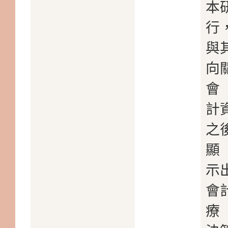
本
行
與
向
會
計
之
顯
示
會
療