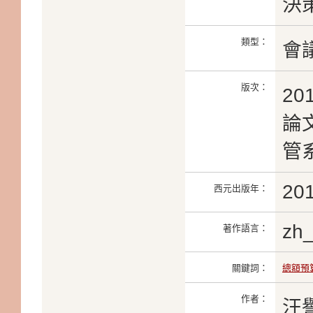
決
類型：
會
版次：
2
論文
管系
20
西元出版年：
zh
著作語言：
關鍵詞：
總額預
作者：
汪