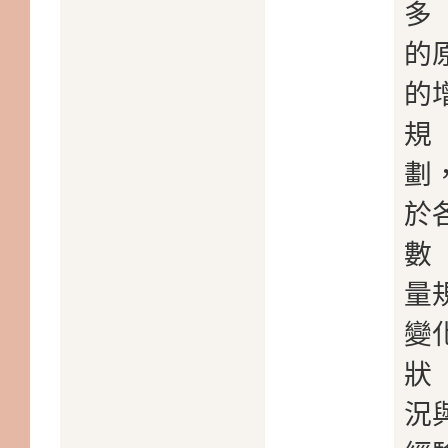
多
的
的
規
劃
於
數
量
變
狀
況