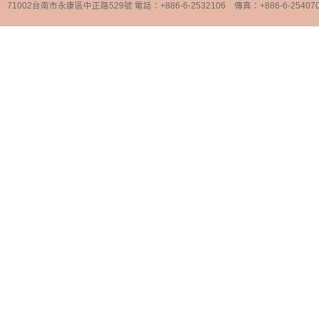
71002台南市永康區中正路529號 電話：+886-6-2532106 傳真：+886-6-25407