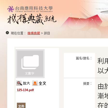
現在位置：
機構典藏
> 詳目
篇名/題名：
利
以
摘要：
由
125-134.pdf
漸
在
文件