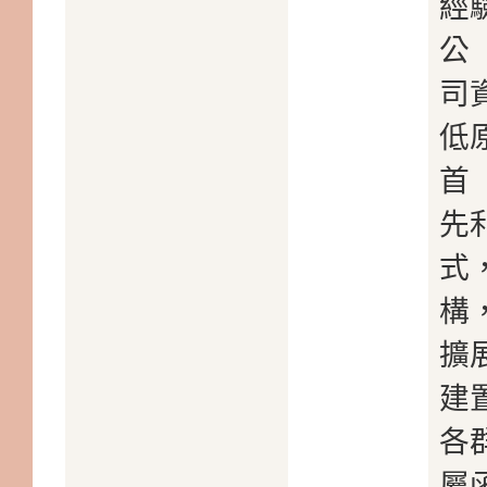
經
公
司
低
首
先
式
構
擴展
建
各
屬