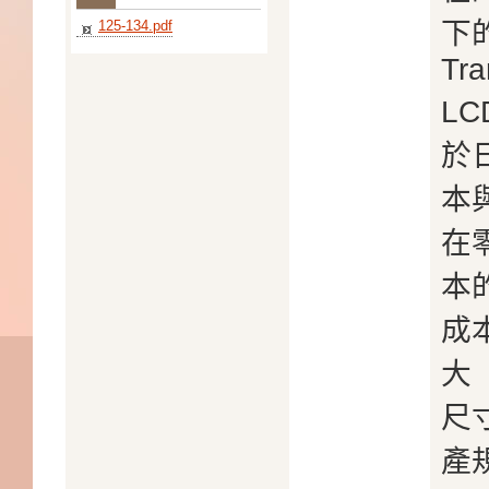
下的
125-134.pdf
Tra
L
於
本
在
本
成
大
尺
產