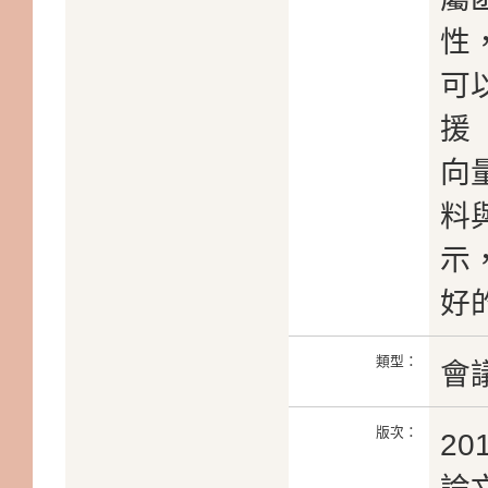
性
可
援
向
料
示
好
類型：
會
版次：
2