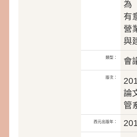
為
有
營
與
類型：
會
版次：
2
論文
管
20
西元出版年：