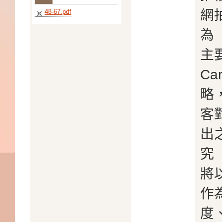
網
48-67.pdf
為
主
Ca
略
客
出
究
將
作
度