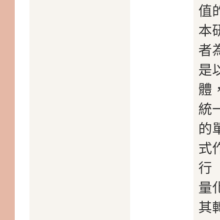
值
本
者
是
體
統
的
式
行
量
其