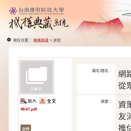
現在位置：
機構典藏
> 詳目
篇名/題名：
網
從
摘要：
資策
48-67.pdf
友
推
文件