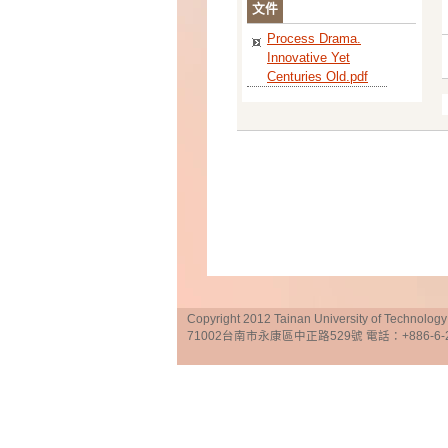
文件
Process Drama.
Innovative Yet
Centuries Old.pdf
Copyright 2012 Tainan University of Te
71002台南市永康區中正路529號 電話：+886-6-25