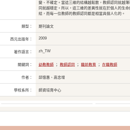
變、不確定。當這三維的結構越鬆散，教師認同就越薄
同就越穩定。所以，這三維的差異性就在於個人的生命
結，而每一位教師的教師認同都是相當具個人化的。
類型：
期刊論文
2009
西元出版年：
zh_TW
著作語言：
關鍵詞：
幼教教師
；
教師認同
；
職前教育
；
在職教師
作者：
邱憶惠、高忠增
學校系所：
師資培育中心