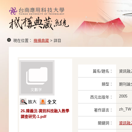
現在位置：
機構典藏
> 詳目
篇名/題名：
資訊融
類型：
期刊論
2005
西元出版年：
zh_TW
著作語言：
26.陳義汶-資訊科技融入教學
調查研究-1.pdf
關鍵詞：
資訊融