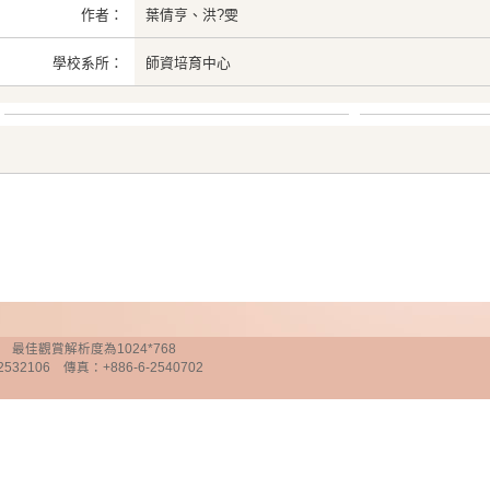
作者：
葉倩亨、洪?雯
學校系所：
師資培育中心
chnology 最佳觀賞解析度為1024*768
32106 傳真：+886-6-2540702