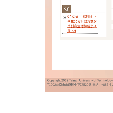
文件
07-葉倩亨-探討國中
學生父母管教方式與
其創意生活經驗之研
究.pdf
Copyright 2012 Tainan University of Te
71002台南市永康區中正路529號 電話：+886-6-25