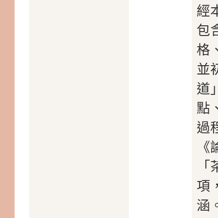
經
包
格
並
道
點
過
《
「
項
涵