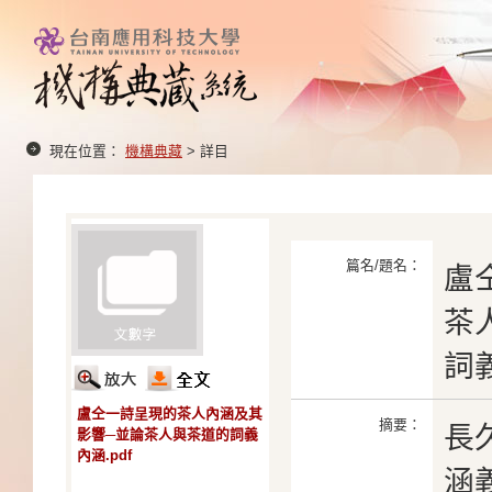
現在位置：
機構典藏
> 詳目
篇名/題名：
盧
茶
詞
盧仝一詩呈現的茶人內涵及其
摘要：
長
影響─並論茶人與茶道的詞義
內涵.pdf
涵