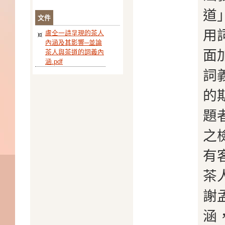
道
文件
用
盧仝一詩呈現的茶人
內涵及其影響─並論
面
茶人與茶道的詞義內
涵.pdf
詞
的
題
之
有
茶
謝
涵