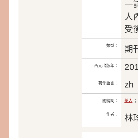
一
人
受
類型：
期
20
西元出版年：
zh
著作語言：
關鍵詞：
茶人
作者：
林