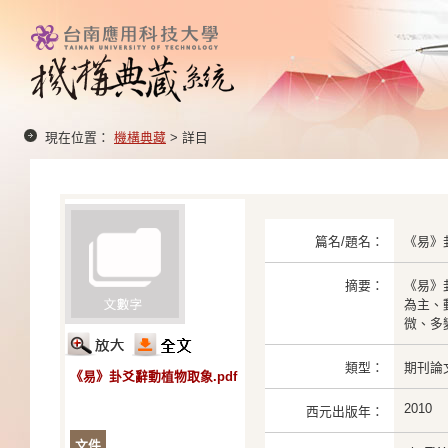
現在位置：
機構典藏
> 詳目
篇名/題名：
《易》
摘要：
《易》
為主、
微、多
類型：
期刊論
《易》卦爻辭動植物取象.pdf
2010
西元出版年：
文件